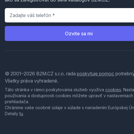
Telefón
*
Ozvite sa mi
© 2001–2026 B2M.CZ s.r.o. rada
poskytuje pomoc
potrebný
Všetky práva vyhradené.
Táto stránka v rámci poskytovania služieb využíva
cookies
. Nast
používania a dostupnosti cookies môžete upraviť v nastaveniach
prehliadača.
Chránime vaše osobné údaje v súlade s nariadením Európskej Ú
Detaily
tu
.