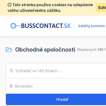
Táto stránka používa cookies na vylepšenie
Súh
vášho užívateľského zážitku.
|
katalóg business 
Obchodné spoločnosti
(Nájdených
145
f
Hľadať