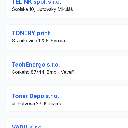
TELINK spol. s r.o.
Školská 10, Liptovský Mikuláš
TONERY print
S. Jurkoviča 1206, Senica
TechEnergo s.r.o.
Gorkeho 87/44, Brno - Veveří
Toner Depo s.r.o.
ul. Eötvösa 23, Komárno
VADU, s.r.o.