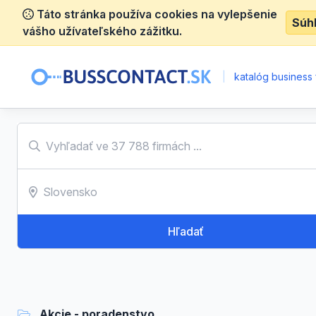
Táto stránka používa cookies na vylepšenie
Súh
vášho užívateľského zážitku.
|
katalóg business 
Hľadať
Akcie - poradenstvo