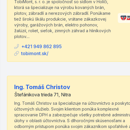
TobiMont, s. r. o. je spoločnosť so sídlom v Holíči,
ktorá sa špecializuje na výrobu kovaných brán,
plotov, zábradlí a nerezových zábradlí. Ponúkame
tiež širokú škálu produkcie, vrátane zákazkovej
výroby, garážových brán, elektro pohonov,
žalúzií, roliet, sieťok, zimných záhrad a hliníkových
plotov....
+421 949 862 895
tobimont.sk/
Ing. Tomáš Christov
Štefánikova trieda 71, Nitra
Ing. Tomáš Christov sa špecializuje na účtovníctvo a poskyt
účtovných služieb. Svojim klientom ponúka komplexné
spracovanie DPH a zabezpečuje všetky potrebné administr
úlohy v oblasti účtovníctva. S dlhoročnými skúsenosťami a
odborným prístupom ponúka svojim zákazníkom spoľahlivé 