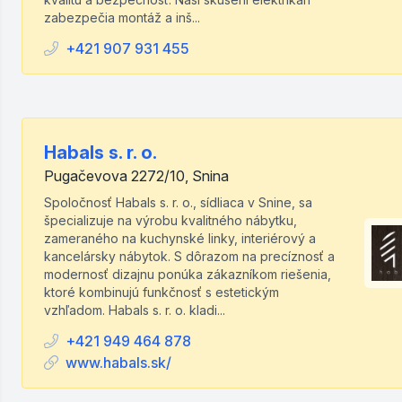
zabezpečia montáž a inš...
+421 907 931 455
Habals s. r. o.
Pugačevova 2272/10, Snina
Spoločnosť Habals s. r. o., sídliaca v Snine, sa
špecializuje na výrobu kvalitného nábytku,
zameraného na kuchynské linky, interiérový a
kancelársky nábytok. S dôrazom na precíznosť a
modernosť dizajnu ponúka zákazníkom riešenia,
ktoré kombinujú funkčnosť s estetickým
vzhľadom. Habals s. r. o. kladi...
+421 949 464 878
www.habals.sk/