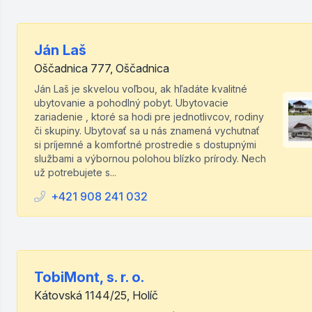
Ján Laš
Oščadnica 777, Oščadnica
Ján Laš je skvelou voľbou, ak hľadáte kvalitné
ubytovanie a pohodlný pobyt. Ubytovacie
zariadenie , ktoré sa hodi pre jednotlivcov, rodiny
či skupiny. Ubytovať sa u nás znamená vychutnať
si príjemné a komfortné prostredie s dostupnými
službami a výbornou polohou blízko prírody. Nech
už potrebujete s...
+421 908 241 032
TobiMont, s. r. o.
Kátovská 1144/25, Holíč