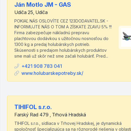
Ján Motlo JM - GAS
Udiča 25, Udiča
POKIAĽ NÁS OSLOVÍTE CEZ 123DODAVATEL.SK -
INFORMUJTE NÁS O TOM A ZÍSKATE ZĽAVU 5% !!!
Firma zabezpečuje nákladnú prepravu
plachtovou dodávkou s užitočnou nosnosťou do
1300 kg a predaj holubárskych potrieb.
Skúsenosti s predajom holubárskych produktov
sme mali už skôr než sme začali holubáriť. Pred...
+421 908 783 041
www.holubarskepotreby.sk/
TIHIFOL s.r.o.
Farský Rad 479 , Trhová Hradská
TIHIFOL s.r.o., sídliaca v Trhovej Hradskej, je dynamická
spoločnosť špecializujúca sa na rôznorodé riešenia v oblasti 