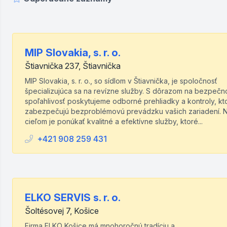
MIP Slovakia, s. r. o.
Štiavnička 237, Štiavnička
MIP Slovakia, s. r. o., so sídlom v Štiavnička, je spoločnosť
špecializujúca sa na revízne služby. S dôrazom na bezpečn
spoľahlivosť poskytujeme odborné prehliadky a kontroly, kt
zabezpečujú bezproblémovú prevádzku vašich zariadení. 
cieľom je ponúkať kvalitné a efektívne služby, ktoré...
+421 908 259 431
ELKO SERVIS s. r. o.
Šoltésovej 7, Košice
Firma ELKO Košice má mnohoročnú tradíciu a