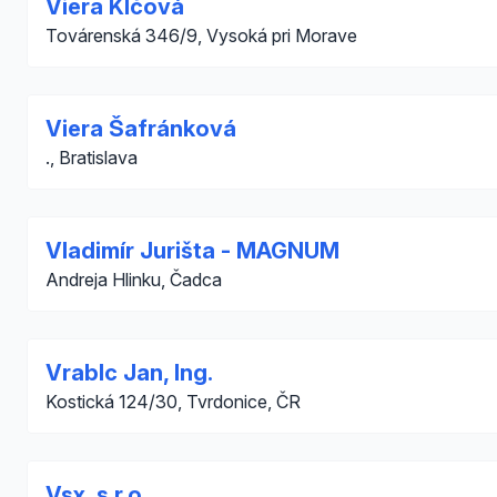
Viera Klčová
Továrenská 346/9, Vysoká pri Morave
Viera Šafránková
., Bratislava
Vladimír Jurišta - MAGNUM
Andreja Hlinku, Čadca
Vrablc Jan, Ing.
Kostická 124/30, Tvrdonice, ČR
Vsx, s.r.o.