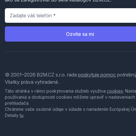
Telefón
*
Ozvite sa mi
© 2001–2026 B2M.CZ s.r.o. rada
poskytuje pomoc
potrebný
Všetky práva vyhradené.
Táto stránka v rámci poskytovania služieb využíva
cookies
. Nast
používania a dostupnosti cookies môžete upraviť v nastaveniach
prehliadača.
Chránime vaše osobné údaje v súlade s nariadením Európskej Ú
Detaily
tu
.