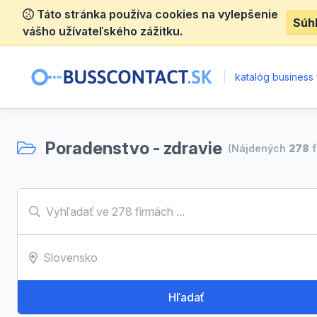
Táto stránka používa cookies na vylepšenie
Súh
vášho užívateľského zážitku.
|
katalóg business 
Poradenstvo - zdravie
(Nájdených
278
f
Hľadať