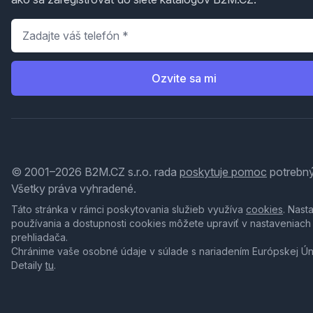
Telefón
*
Ozvite sa mi
© 2001–2026 B2M.CZ s.r.o. rada
poskytuje pomoc
potrebný
Všetky práva vyhradené.
Táto stránka v rámci poskytovania služieb využíva
cookies
. Nast
používania a dostupnosti cookies môžete upraviť v nastaveniach
prehliadača.
Chránime vaše osobné údaje v súlade s nariadením Európskej Ú
Detaily
tu
.