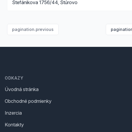
Štefánikova 1756/44, Štúrovo
pagination.previous
paginatio
Footer
ODKAZY
Úvodná stránka
Obchodné podmienky
Inzercia
Kontakty