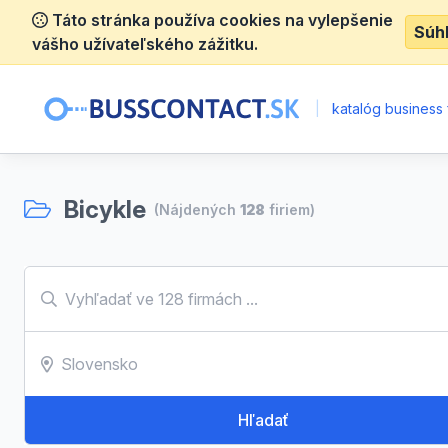
Táto stránka používa cookies na vylepšenie
Súh
vášho užívateľského zážitku.
|
katalóg business 
Bicykle
(Nájdených
128
firiem)
Hľadať