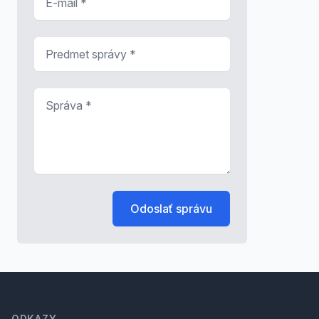
Predmet správy
*
Správa
*
Odoslať správu
Footer
ODKAZY