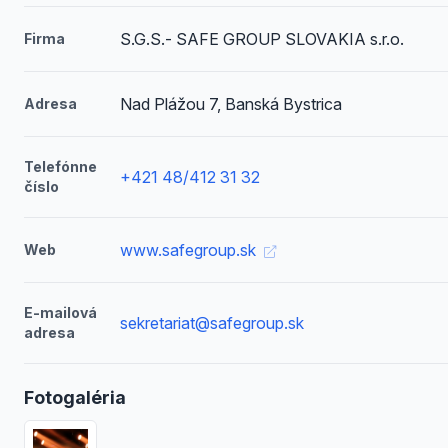
S.G.S.- SAFE GROUP SLOVAKIA s.r.o.
Firma
Nad Plážou 7, Banská Bystrica
Adresa
Telefónne
+421 48/412 31 32
číslo
www.safegroup.sk
Web
E-mailová
sekretariat@safegroup.sk
adresa
Fotogaléria