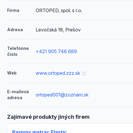
ORTOPED, spol. s r.o.
Firma
Levočská 18, Prešov
Adresa
Telefónne
+421 905 746 689
číslo
www.ortoped.zzz.sk
Web
E-mailová
ortoped001@zoznam.sk
adresa
Zajímavé produkty jiných firem
Pasívny matrac Elastic