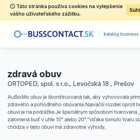
Táto stránka používa cookies na vylepšenie
Súh
vášho užívateľského zážitku.
|
katalóg business 
zdravá obuv
ORTOPED, spol. s r.o., Levočská 18 , Prešov
AuBioMo obuv je škonštruovaná tak, aby vyhovovala prin
zdravého a pohodlného obúvania.Najväčší rozdiel oproti b
obuvi je na podrážke.Je špeciálnym spôsobom tvarovaná 
zalomená buď v uhle 15° alebo 20°.“Vďaka tomuto tvaru stá
chôdza v tejto obuvi má zdravotné výhody,