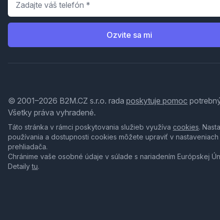
Ozvite sa mi
© 2001–2026 B2M.CZ s.r.o. rada
poskytuje pomoc
potrebný
Všetky práva vyhradené.
Táto stránka v rámci poskytovania služieb využíva
cookies
. Nast
používania a dostupnosti cookies môžete upraviť v nastaveniach
prehliadača.
Chránime vaše osobné údaje v súlade s nariadením Európskej Ú
Detaily
tu
.