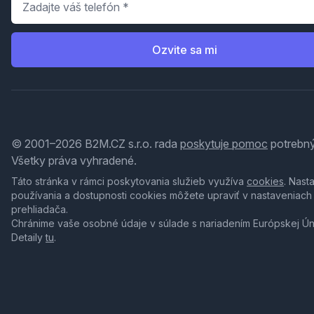
Ozvite sa mi
© 2001–2026 B2M.CZ s.r.o. rada
poskytuje pomoc
potrebný
Všetky práva vyhradené.
Táto stránka v rámci poskytovania služieb využíva
cookies
. Nast
používania a dostupnosti cookies môžete upraviť v nastaveniach
prehliadača.
Chránime vaše osobné údaje v súlade s nariadením Európskej Ú
Detaily
tu
.