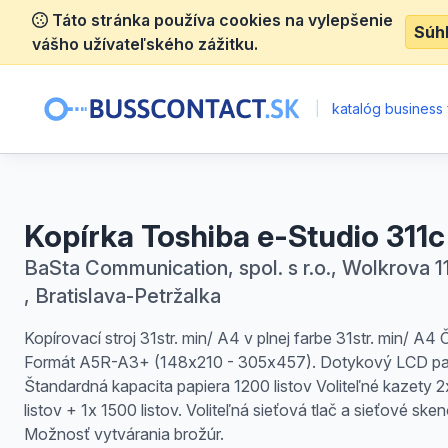
Táto stránka používa cookies na vylepšenie
Súh
vášho užívateľského zážitku.
|
katalóg business 
Kopírka Toshiba e-Studio 311c
BaSta Communication, spol. s r.o., Wolkrova 1
, Bratislava-Petržalka
Kopírovací stroj 31str. min/ A4 v plnej farbe 31str. min/ A4 
Formát A5R-A3+ (148x210 - 305x457). Dotykový LCD pa
Štandardná kapacita papiera 1200 listov Voliteľné kazety 
listov + 1x 1500 listov. Voliteľná sieťová tlač a sieťové ske
Možnosť vytvárania brožúr.