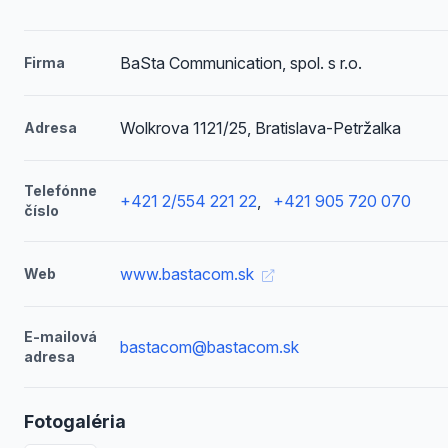
BaSta Communication, spol. s r.o.
Firma
Wolkrova 1121/25, Bratislava-Petržalka
Adresa
Telefónne
+421 2/554 221 22
,
+421 905 720 070
číslo
www.bastacom.sk
Web
E-mailová
bastacom@bastacom.sk
adresa
Fotogaléria