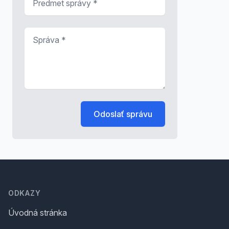
Správa
*
Odoslať správu
Footer
ODKAZY
Úvodná stránka