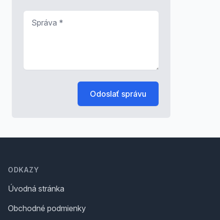
Správa
*
Odoslať správu
Footer
ODKAZY
Úvodná stránka
Obchodné podmienky