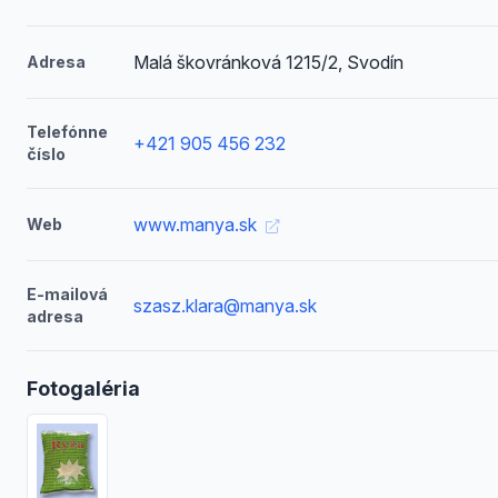
Malá škovránková 1215/2, Svodín
Adresa
Telefónne
+421 905 456 232
číslo
www.manya.sk
Web
E-mailová
szasz.klara@manya.sk
adresa
Fotogaléria