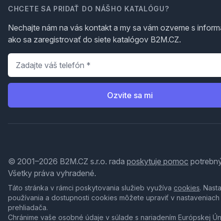
CHCETE SA PRIDAŤ DO NÁŠHO KATALÓGU?
Nechajte nám na vás kontakt a my sa vám ozveme s inform
ako sa zaregistrovať do siete katalógov B2M.CZ.
Telefón
*
Ozvite sa mi
© 2001–2026 B2M.CZ s.r.o. rada
poskytuje pomoc
potrebný
Všetky práva vyhradené.
Táto stránka v rámci poskytovania služieb využíva
cookies
. Nast
používania a dostupnosti cookies môžete upraviť v nastaveniach
prehliadača.
Chránime vaše osobné údaje v súlade s nariadením Európskej Ú