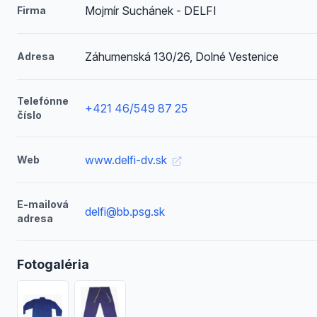
Mojmír Suchánek - DELFI
Firma
Záhumenská 130/26, Dolné Vestenice
Adresa
Telefónne
+421 46/549 87 25
číslo
www.delfi-dv.sk
Web
E-mailová
delfi@bb.psg.sk
adresa
Fotogaléria