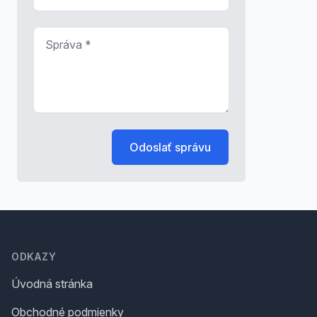
Správa
*
Odoslať správu
Footer
ODKAZY
Úvodná stránka
Obchodné podmienky