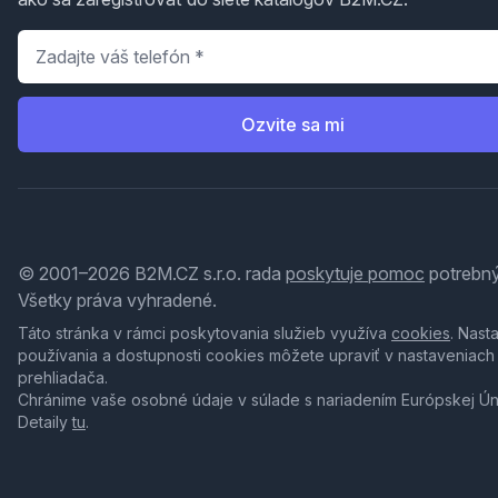
Telefón
*
Ozvite sa mi
© 2001–2026 B2M.CZ s.r.o. rada
poskytuje pomoc
potrebný
Všetky práva vyhradené.
Táto stránka v rámci poskytovania služieb využíva
cookies
. Nast
používania a dostupnosti cookies môžete upraviť v nastaveniach
prehliadača.
Chránime vaše osobné údaje v súlade s nariadením Európskej Ú
Detaily
tu
.