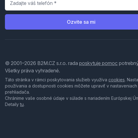
Ozvite sa mi
© 2001–2026 B2M.CZ s.r.o. rada
poskytuje pomoc
potrebný
Všetky práva vyhradené.
Táto stránka v rámci poskytovania služieb využíva
cookies
. Nast
používania a dostupnosti cookies môžete upraviť v nastaveniach
prehliadača.
Chránime vaše osobné údaje v súlade s nariadením Európskej Ú
Detaily
tu
.