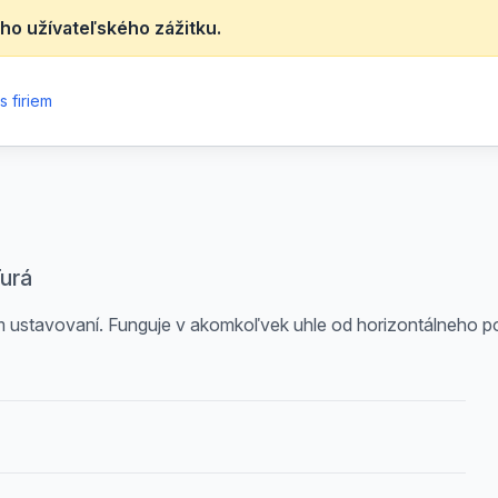
ho užívateľského zážitku.
 firiem
Turá
 ustavovaní. Funguje v akomkoľvek uhle od horizontálneho po 