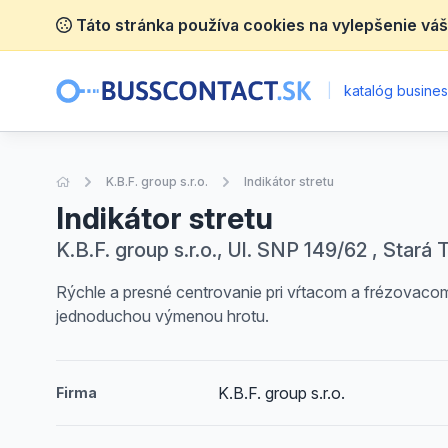
Táto stránka používa cookies na vylepšenie váš
|
katalóg business
Úvodná stránka
K.B.F. group s.r.o.
Indikátor stretu
Indikátor stretu
K.B.F. group s.r.o., Ul. SNP 149/62 , Stará 
Rýchle a presné centrovanie pri vŕtacom a frézovacom
jednoduchou výmenou hrotu.
K.B.F. group s.r.o.
Firma