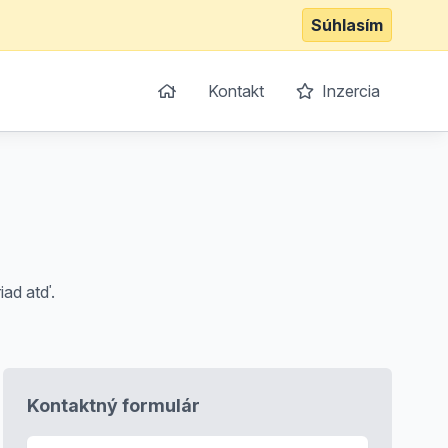
Súhlasím
Kontakt
Inzercia
iad atď.
Kontaktný formulár
E-mail
*