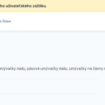
ho užívateľského zážitku.
 firiem
umývačky riadu, pásové umývačky riadu, umývačky na čierny r