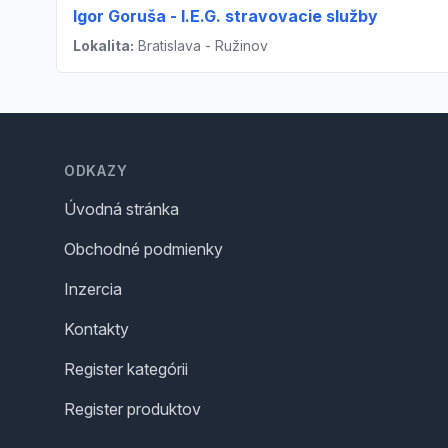
Igor Goruša - I.E.G. stravovacie služby
Lokalita:
Bratislava - Ružinov
Footer
ODKAZY
Úvodná stránka
Obchodné podmienky
Inzercia
Kontakty
Register kategórii
Register produktov