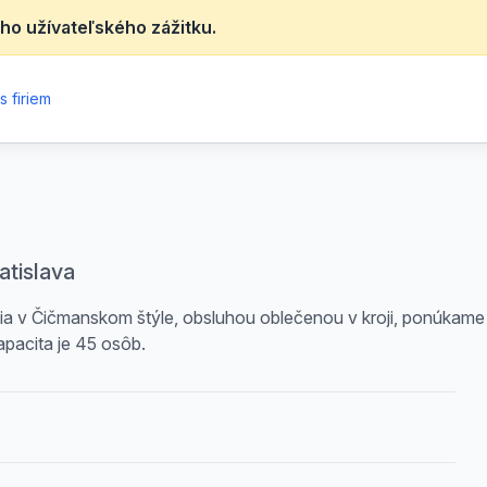
ho užívateľského zážitku.
 firiem
atislava
cia v Čičmanskom štýle, obsluhou oblečenou v kroji, ponúkame
apacita je 45 osôb.