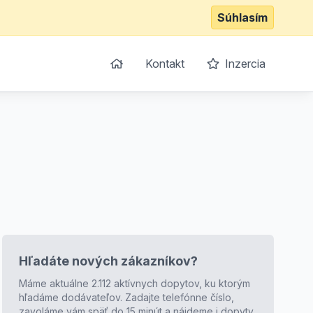
Súhlasím
Kontakt
Inzercia
Hľadáte nových zákazníkov?
Máme aktuálne 2.112 aktívnych dopytov, ku ktorým
hľadáme dodávateľov. Zadajte telefónne číslo,
zavoláme vám späť do 15 minút a nájdeme i dopyty