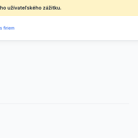
ho užívateľského zážitku.
 firiem