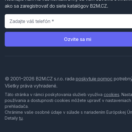
ako sa zaregistrovať do siete katalógov B2M.CZ.
Telefón
*
Ozvite sa mi
© 2001–2026 B2M.CZ s.r.o. rada
poskytuje pomoc
potrebný
Všetky práva vyhradené.
Táto stránka v rámci poskytovania služieb využíva
cookies
. Nast
používania a dostupnosti cookies môžete upraviť v nastaveniach
prehliadača.
Chránime vaše osobné údaje v súlade s nariadením Európskej Ú
Detaily
tu
.