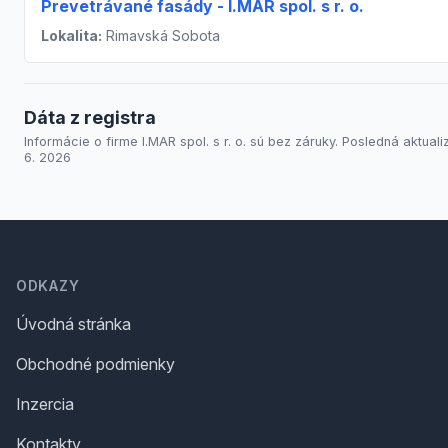
Prevetrávané fasády - I.MAR spol. s r. o.
Lokalita:
Rimavská Sobota
Dáta z registra
Informácie o firme I.MAR spol. s r. o. sú bez záruky. Posledná aktualiz
6. 2026
Footer
ODKAZY
Úvodná stránka
Obchodné podmienky
Inzercia
Kontakty