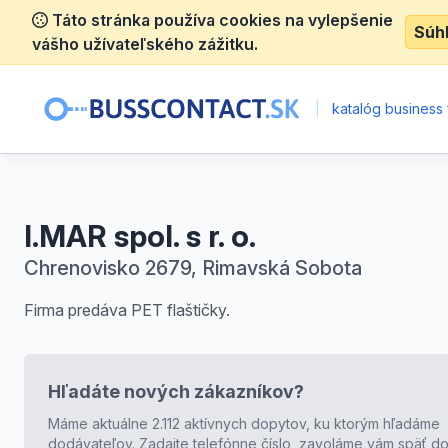
Táto stránka používa cookies na vylepšenie
Súh
vášho užívateľského zážitku.
|
katalóg business 
I.MAR spol. s r. o.
Chrenovisko 2679, Rimavská Sobota
Firma predáva PET flaštičky.
Hľadáte nových zákazníkov?
Máme aktuálne 2.112 aktívnych dopytov, ku ktorým hľadáme
dodávateľov. Zadajte telefónne číslo, zavoláme vám späť do