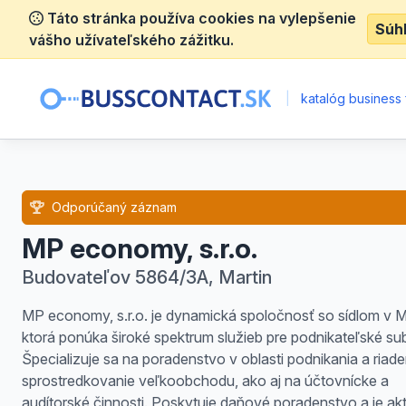
Táto stránka používa cookies na vylepšenie
Súh
vášho užívateľského zážitku.
|
katalóg business 
Odporúčaný záznam
MP economy, s.r.o.
Budovateľov 5864/3A, Martin
MP economy, s.r.o. je dynamická spoločnosť so sídlom v M
ktorá ponúka široké spektrum služieb pre podnikateľské sub
Špecializuje sa na poradenstvo v oblasti podnikania a riade
sprostredkovanie veľkoobchodu, ako aj na účtovnícke a
audítorské činnosti. Poskytuje daňové poradenstvo a je ak