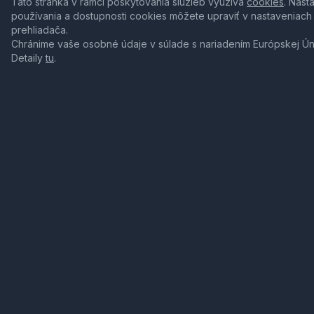
Táto stránka v rámci poskytovania služieb využíva
cookies
. Nast
používania a dostupnosti cookies môžete upraviť v nastaveniach
prehliadača.
Chránime vaše osobné údaje v súlade s nariadením Európskej Ú
Detaily
tu
.