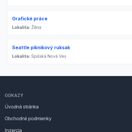
Grafické práce
Lokalita:
Žilina
Seattle piknikový ruksak
Lokalita:
Spišská Nová Ves
Footer
ODKAZY
Úvodná stránka
Obchodné podmienky
Inzercia