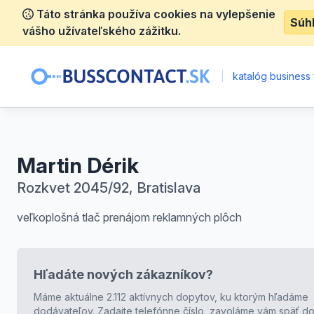
Táto stránka používa cookies na vylepšenie
Súh
vášho užívateľského zážitku.
|
katalóg business 
Martin Dérik
Rozkvet 2045/92, Bratislava
veľkoplošná tlač prenájom reklamných plôch
Hľadáte nových zákazníkov?
Máme aktuálne 2.112 aktívnych dopytov, ku ktorým hľadáme
dodávateľov. Zadajte telefónne číslo, zavoláme vám späť do