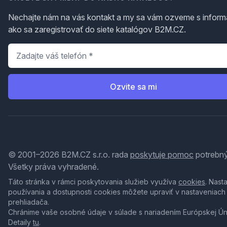
Nechajte nám na vás kontakt a my sa vám ozveme s inform
ako sa zaregistrovať do siete katalógov B2M.CZ.
Telefón
*
Ozvite sa mi
© 2001–2026 B2M.CZ s.r.o. rada
poskytuje pomoc
potrebný
Všetky práva vyhradené.
Táto stránka v rámci poskytovania služieb využíva
cookies
. Nast
používania a dostupnosti cookies môžete upraviť v nastaveniach
prehliadača.
Chránime vaše osobné údaje v súlade s nariadením Európskej Ú
Detaily
tu
.