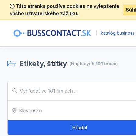
Táto stránka používa cookies na vylepšenie
Súh
vášho užívateľského zážitku.
|
katalóg business 
Etikety, štítky
(Nájdených
101
firiem)
Hľadať