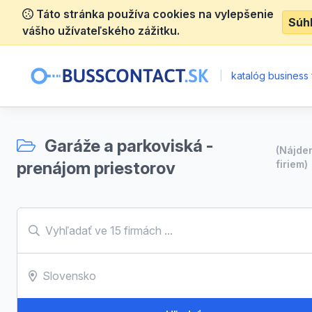
Táto stránka používa cookies na vylepšenie
Súh
vášho užívateľského zážitku.
|
katalóg business 
Garáže a parkoviská -
(Nájde
prenájom priestorov
firiem)