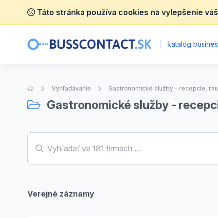
Táto stránka používa cookies na vylepšenie váš
|
katalóg business
Úvodná stránka
Vyhľadávanie
Gastronomické služby - recepcie, rau
Gastronomické služby - recepci
Verejné záznamy