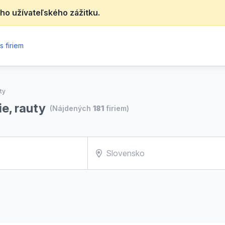
ho užívateľského zážitku.
 firiem
ty
e, rauty
(Nájdených
181
firiem)