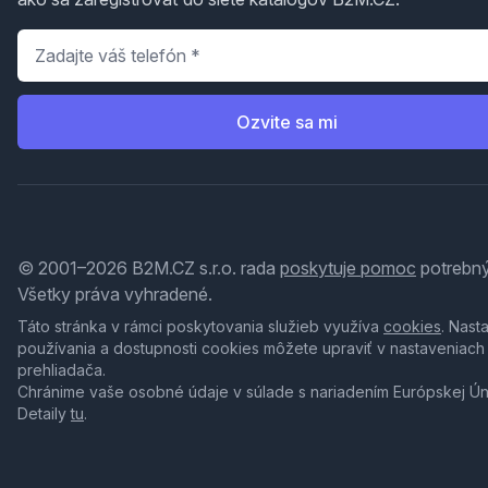
Telefón
*
Ozvite sa mi
© 2001–2026 B2M.CZ s.r.o. rada
poskytuje pomoc
potrebný
Všetky práva vyhradené.
Táto stránka v rámci poskytovania služieb využíva
cookies
. Nast
používania a dostupnosti cookies môžete upraviť v nastaveniach
prehliadača.
Chránime vaše osobné údaje v súlade s nariadením Európskej Ú
Detaily
tu
.