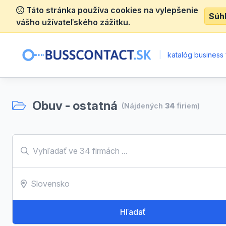
Táto stránka používa cookies na vylepšenie
Súh
vášho užívateľského zážitku.
|
katalóg business 
Obuv - ostatná
(Nájdených
34
firiem)
Hľadať