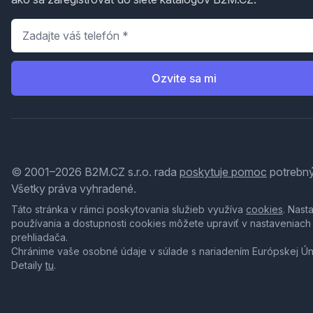
Telefón
*
Ozvite sa mi
© 2001–2026 B2M.CZ s.r.o. rada
poskytuje pomoc
potrebný
Všetky práva vyhradené.
Táto stránka v rámci poskytovania služieb využíva
cookies
. Nast
používania a dostupnosti cookies môžete upraviť v nastaveniach
prehliadača.
Chránime vaše osobné údaje v súlade s nariadením Európskej Ú
Detaily
tu
.