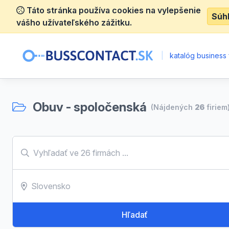
Táto stránka používa cookies na vylepšenie
Súh
vášho užívateľského zážitku.
|
katalóg business 
Obuv - spoločenská
(Nájdených
26
firiem
Hľadať