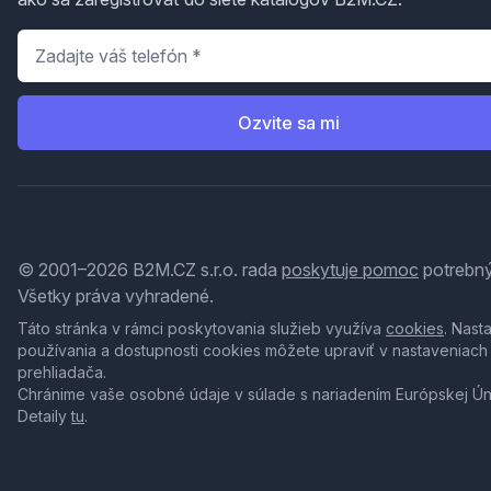
Telefón
*
Ozvite sa mi
© 2001–2026 B2M.CZ s.r.o. rada
poskytuje pomoc
potrebný
Všetky práva vyhradené.
Táto stránka v rámci poskytovania služieb využíva
cookies
. Nast
používania a dostupnosti cookies môžete upraviť v nastaveniach
prehliadača.
Chránime vaše osobné údaje v súlade s nariadením Európskej Ú
Detaily
tu
.