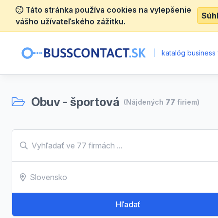
Táto stránka používa cookies na vylepšenie
Súh
vášho užívateľského zážitku.
|
katalóg business 
Obuv - športová
(Nájdených
77
firiem)
Hľadať