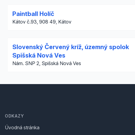
Paintball Holíč
Kátov č.93, 908 49, Kátov
Slovenský Červený kríž, územný spolok
Spišská Nová Ves
Nám. SNP 2, Spišská Nová Ves
Footer
ODKAZY
Úvodná stránka