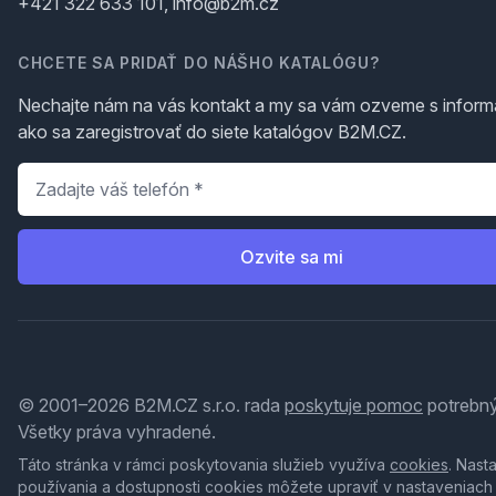
+421 322 633 101, info@b2m.cz
CHCETE SA PRIDAŤ DO NÁŠHO KATALÓGU?
Nechajte nám na vás kontakt a my sa vám ozveme s inform
ako sa zaregistrovať do siete katalógov B2M.CZ.
Telefón
*
Ozvite sa mi
© 2001–2026 B2M.CZ s.r.o. rada
poskytuje pomoc
potrebný
Všetky práva vyhradené.
Táto stránka v rámci poskytovania služieb využíva
cookies
. Nast
používania a dostupnosti cookies môžete upraviť v nastaveniach