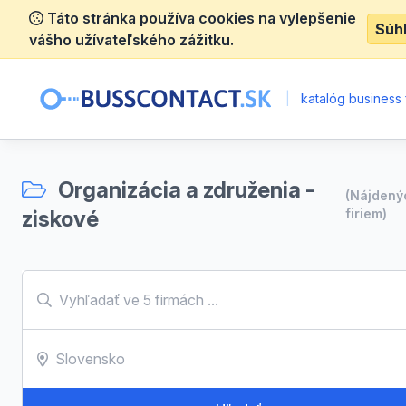
Táto stránka používa cookies na vylepšenie
Súh
vášho užívateľského zážitku.
|
katalóg business 
Organizácia a združenia -
(Nájden
ziskové
firiem)