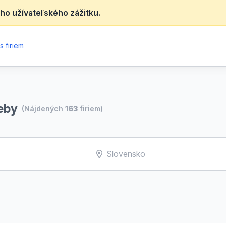
ho užívateľského zážitku.
 firiem
eby
(Nájdených
163
firiem)