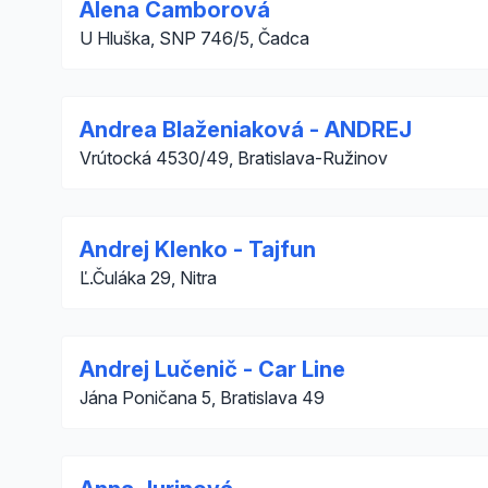
Alena Čamborová
U Hluška, SNP 746/5, Čadca
Andrea Blaženiaková - ANDREJ
Vrútocká 4530/49, Bratislava-Ružinov
Andrej Klenko - Tajfun
Ľ.Čuláka 29, Nitra
Andrej Lučenič - Car Line
Jána Poničana 5, Bratislava 49