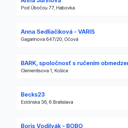
Anna Jurinová
Pod Úbočou 77, Habovka
Anna Sedliačiková - VARIS
Gagarinova 647/20, Očová
BARK, spoločnosť s ručením obmedze
Clementisova 1, Košice
Becks23
Estónska 36, 6 Bratislava
Boris Vodilyák - BOBO