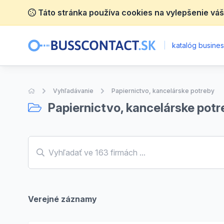
Táto stránka používa cookies na vylepšenie váš
|
katalóg business
Úvodná stránka
Vyhľadávanie
Papiernictvo, kancelárske potreby
Papiernictvo, kancelárske potr
Verejné záznamy