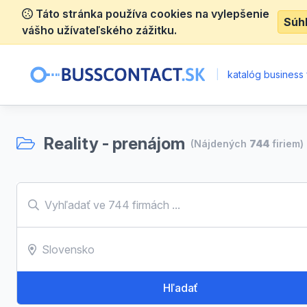
Táto stránka používa cookies na vylepšenie
Súh
vášho užívateľského zážitku.
|
katalóg business 
Reality - prenájom
(Nájdených
744
firiem)
Hľadať