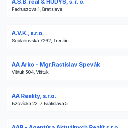
A.S.B. real & HUDYS, s. r. o.
Fadruszova 1, Bratislava
A.V.K., s.r.o.
Soblahovská 7262, Trenčín
AA Arko - Mgr.Rastislav Spevák
Vištuk 504, Vištuk
AA Reality, s.r.o.
Bzovícka 22, 7 Bratislava 5
AAR - Agentúra Aktuálnych Realít s.r.o.