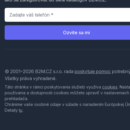
Telefón
*
Ozvite sa mi
© 2001–2026 B2M.CZ s.r.o. rada
poskytuje pomoc
potrebný
Všetky práva vyhradené.
Táto stránka v rámci poskytovania služieb využíva
cookies
. Nast
používania a dostupnosti cookies môžete upraviť v nastaveniach
prehliadača.
Chránime vaše osobné údaje v súlade s nariadením Európskej Ú
Detaily
tu
.