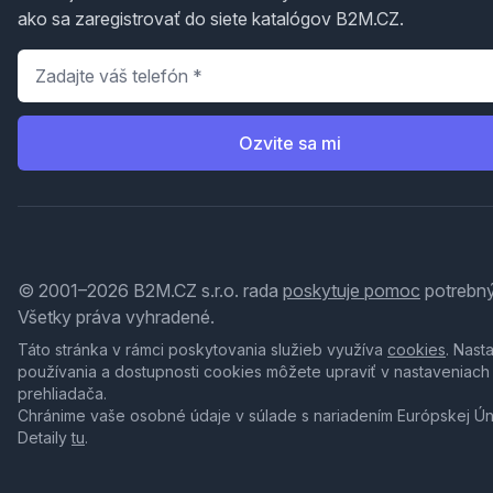
ako sa zaregistrovať do siete katalógov B2M.CZ.
Telefón
*
Ozvite sa mi
© 2001–2026 B2M.CZ s.r.o. rada
poskytuje pomoc
potrebný
Všetky práva vyhradené.
Táto stránka v rámci poskytovania služieb využíva
cookies
. Nast
používania a dostupnosti cookies môžete upraviť v nastaveniach
prehliadača.
Chránime vaše osobné údaje v súlade s nariadením Európskej Ú
Detaily
tu
.