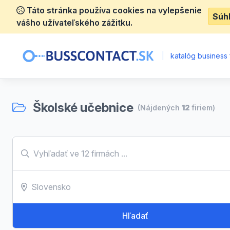
Táto stránka používa cookies na vylepšenie
Súh
vášho užívateľského zážitku.
|
katalóg business 
Školské učebnice
(Nájdených
12
firiem)
Hľadať