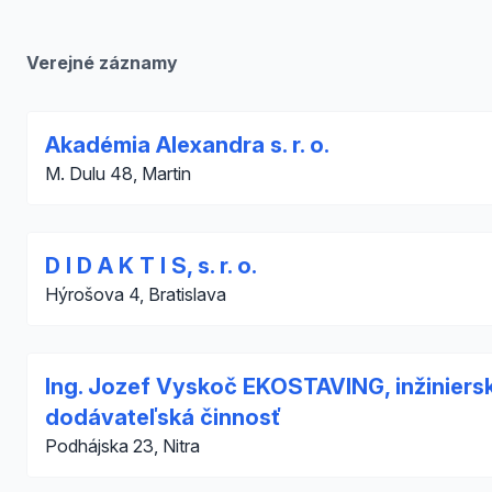
Verejné záznamy
Akadémia Alexandra s. r. o.
M. Dulu 48, Martin
D I D A K T I S, s. r. o.
Hýrošova 4, Bratislava
Ing. Jozef Vyskoč EKOSTAVING, inžiniers
dodávateľská činnosť
Podhájska 23, Nitra