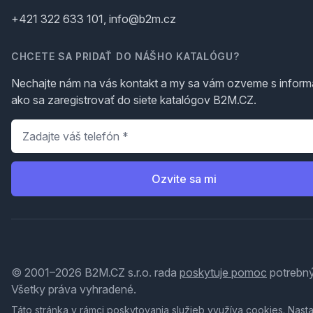
+421 322 633 101, info@b2m.cz
CHCETE SA PRIDAŤ DO NÁŠHO KATALÓGU?
Nechajte nám na vás kontakt a my sa vám ozveme s inform
ako sa zaregistrovať do siete katalógov B2M.CZ.
Telefón
*
Ozvite sa mi
© 2001–2026 B2M.CZ s.r.o. rada
poskytuje pomoc
potrebný
Všetky práva vyhradené.
Táto stránka v rámci poskytovania služieb využíva
cookies
. Nast