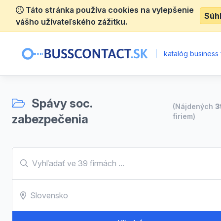
Táto stránka používa cookies na vylepšenie
Súh
vášho užívateľského zážitku.
|
katalóg business 
Spávy soc.
(Nájdených
3
zabezpečenia
firiem)