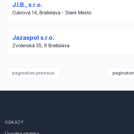
J.I.B., s.r.o.
Cukrová 14, Bratislava - Staré Mesto
Jazaspol s.r.o.
Zvolenská 35, 9 Bratislava
pagination.previous
paginatio
Footer
ODKAZY
Úvodná stránka