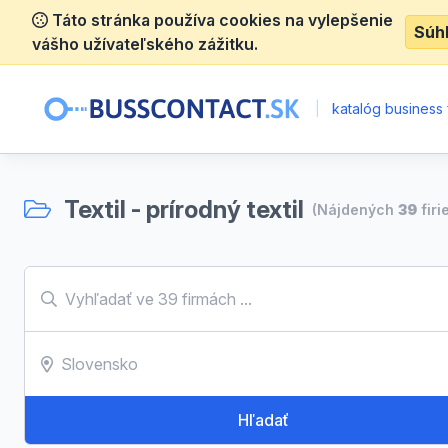
Táto stránka používa cookies na vylepšenie
Súh
vášho užívateľského zážitku.
|
katalóg business 
Textil - prírodný textil
(Nájdených
39
firi
Hľadať