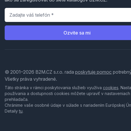
Telefón
*
Ozvite sa mi
© 2001–2026 B2M.CZ s.r.o. rada
poskytuje pomoc
potrebný
Všetky práva vyhradené.
Táto stránka v rámci poskytovania služieb využíva
cookies
. Nast
používania a dostupnosti cookies môžete upraviť v nastaveniach
prehliadača.
Chránime vaše osobné údaje v súlade s nariadením Európskej Ú
Detaily
tu
.