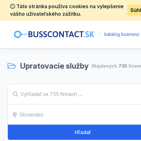
Táto stránka používa cookies na vylepšenie
Súh
vášho užívateľského zážitku.
|
katalóg business 
Upratovacie služby
(Nájdených
735
firiem
Hľadať