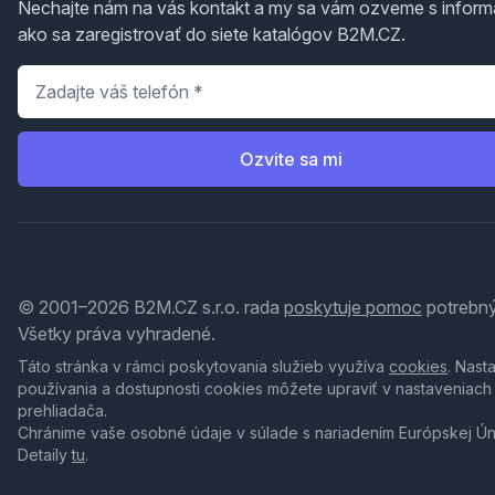
Nechajte nám na vás kontakt a my sa vám ozveme s inform
ako sa zaregistrovať do siete katalógov B2M.CZ.
Telefón
*
Ozvite sa mi
© 2001–2026 B2M.CZ s.r.o. rada
poskytuje pomoc
potrebný
Všetky práva vyhradené.
Táto stránka v rámci poskytovania služieb využíva
cookies
. Nast
používania a dostupnosti cookies môžete upraviť v nastaveniach
prehliadača.
Chránime vaše osobné údaje v súlade s nariadením Európskej Ú
Detaily
tu
.