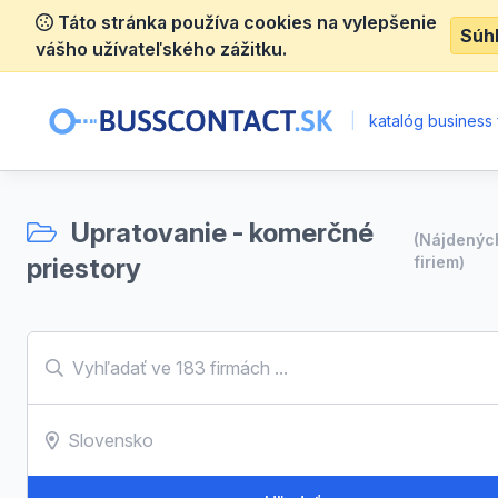
Táto stránka používa cookies na vylepšenie
Súh
vášho užívateľského zážitku.
|
katalóg business 
Upratovanie - komerčné
(Nájdený
priestory
firiem)