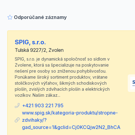
Odporúčané záznamy
SPIG, s.r.o.
Tulská 9227/2, Zvolen
SPIG, s.r.o. je dynamická spoločnosť so sídlom v
Zvolene, ktorá sa špecializuje na poskytovanie
riešení pre osoby so zníženou pohyblivosťou.
Ponúkame široký sortiment produktov, vrátane
stoličkových výťahov, šikmých schodiskových
plošín, zvislých zdvíhacích plošín a elektrických
vozíkov. Našim zákaz...
+421 903 221 795
www.spig.sk/kategoria-produktu/stropne-
zdvihaky/?
gad_source=1&gclid=Cj0KCQjw2N2_BhCA