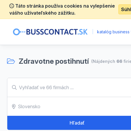
Táto stránka používa cookies na vylepšenie
Súh
vášho užívateľského zážitku.
|
katalóg business 
Zdravotne postihnutí
(Nájdených
66
firi
Hľadať