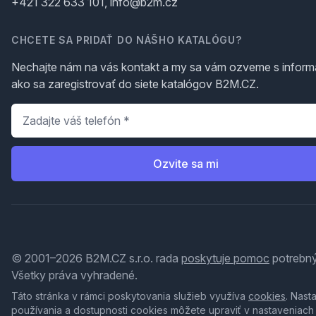
+421 322 633 101, info@b2m.cz
CHCETE SA PRIDAŤ DO NÁŠHO KATALÓGU?
Nechajte nám na vás kontakt a my sa vám ozveme s inform
ako sa zaregistrovať do siete katalógov B2M.CZ.
Telefón
*
Ozvite sa mi
© 2001–2026 B2M.CZ s.r.o. rada
poskytuje pomoc
potrebný
Všetky práva vyhradené.
Táto stránka v rámci poskytovania služieb využíva
cookies
. Nast
používania a dostupnosti cookies môžete upraviť v nastaveniach