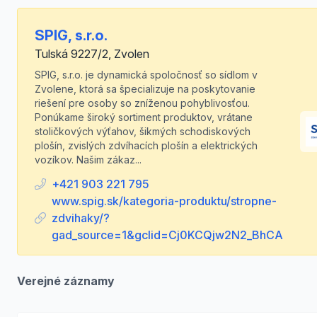
SPIG, s.r.o.
Tulská 9227/2, Zvolen
SPIG, s.r.o. je dynamická spoločnosť so sídlom v
Zvolene, ktorá sa špecializuje na poskytovanie
riešení pre osoby so zníženou pohyblivosťou.
Ponúkame široký sortiment produktov, vrátane
stoličkových výťahov, šikmých schodiskových
plošín, zvislých zdvíhacích plošín a elektrických
vozíkov. Našim zákaz...
+421 903 221 795
www.spig.sk/kategoria-produktu/stropne-
zdvihaky/?
gad_source=1&gclid=Cj0KCQjw2N2_BhCA
Verejné záznamy