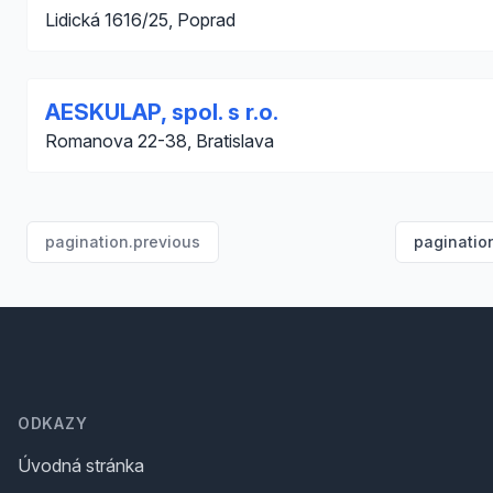
Lidická 1616/25, Poprad
AESKULAP, spol. s r.o.
Romanova 22-38, Bratislava
pagination.previous
paginatio
Footer
ODKAZY
Úvodná stránka