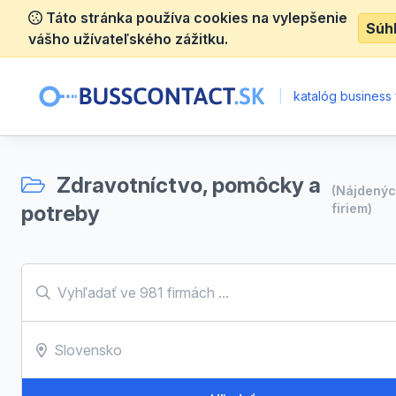
Táto stránka používa cookies na vylepšenie
Súh
vášho užívateľského zážitku.
|
katalóg business 
Zdravotníctvo, pomôcky a
(Nájdený
potreby
firiem)