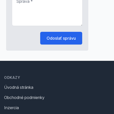
Odoslať správu
Footer
ODKAZY
Úvodná stránka
Obchodné podmienky
Inzercia