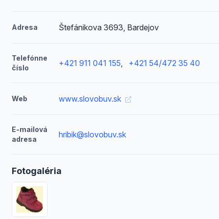
Štefánikova 3693, Bardejov
Adresa
Telefónne
+421 911 041 155
,
+421 54/472 35 40
číslo
www.slovobuv.sk
Web
E-mailová
hribik@slovobuv.sk
adresa
Fotogaléria