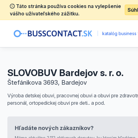
Táto stránka používa cookies na vylepšenie
Súh
vášho užívateľského zážitku.
|
katalóg business 
SLOVOBUV Bardejov s. r. o.
Štefánikova 3693, Bardejov
Výroba detskej obuvi, pracovnej obuvi a obuvi pre zdravot
personál, ortopedickej obuvi pre deti.. a pod.
Hľadáte nových zákazníkov?
Máme aktuálne 2.112 aktívnych dopytov, ku ktorým hľadáme