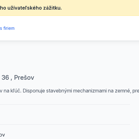
ho užívateľského zážitku.
 firiem
 36 , Prešov
adov na kľúč. Disponuje stavebnými mechanizmami na zemné, p
ov