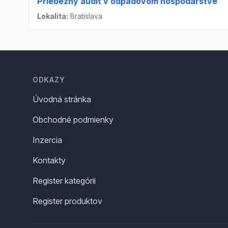
Priebežný audit v odpadovom hospodárstve
Lokalita:
Bratislava
Footer
ODKAZY
Úvodná stránka
Obchodné podmienky
Inzercia
Kontakty
Register kategórii
Register produktov