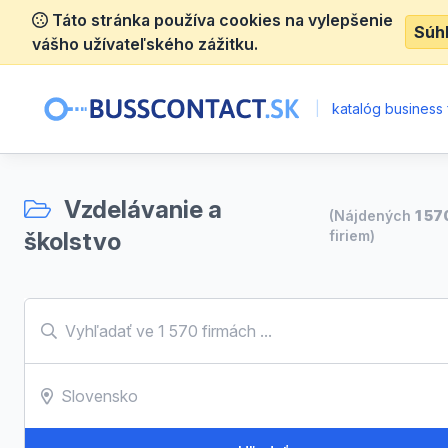
Táto stránka používa cookies na vylepšenie
Súh
vášho užívateľského zážitku.
|
katalóg business 
Vzdelávanie a
(Nájdených
1 57
školstvo
firiem)