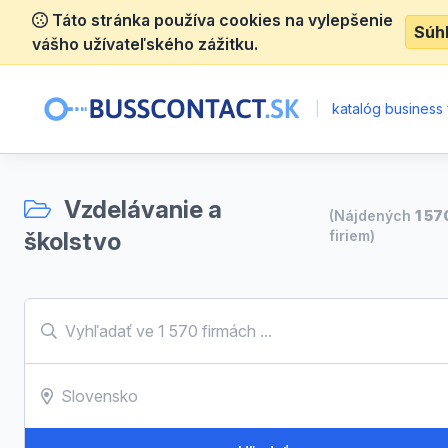
Táto stránka používa cookies na vylepšenie
Súh
vášho užívateľského zážitku.
|
katalóg business 
Vzdelávanie a
(Nájdených
1 57
školstvo
firiem)