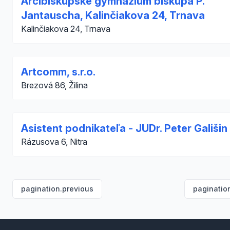
Arcibiskupské gymnázium biskupa P.
Jantauscha, Kalinčiakova 24, Trnava
Kalinčiakova 24, Trnava
Artcomm, s.r.o.
Brezová 86, Žilina
Asistent podnikateľa - JUDr. Peter Gališin
Rázusova 6, Nitra
pagination.previous
paginatio